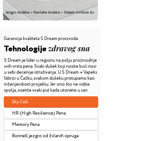
Jezgro dušeka — Navlake dušeka — Stepen tvrdoće dušeka
Garancija kvaliteta S Dream proizvoda
Tehnologije
zdravog sna
S Dream je lider u regionu na polju proizvodnje
svih vrsta pena. Svaki dušek koji nosite kući nosi
u sebi decenije istraživanja. U S Dream → Vapeks
fabrici u Čačku, svakom dušeku pristupamo kao
inženjerskom projektu. Jer ono što ne vidite
spolja, osetite svaki put kada utonete u san.
Sky Cell
HR (High Resilience) Pena
Memory Pena
Bonnell jezgro od žičanih opruga