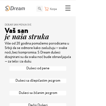
Korpa
DOBAR SAN MENJA SVE
Vaš san
je naša struka
Više od 20 godina pomažemo porodicama u
Srbiji da se odmore kako zaslužuju — svake
noći, bez kompromisa. S Dream dušeci
dizajnirani su da svaka noć bude obnavljajuća
— za telo i za dušu.
Dušeci od pene
Dušeci sa džepičastim jezgrom
Dušeci sa žičanim jezgrom
Dečiji Dušeci