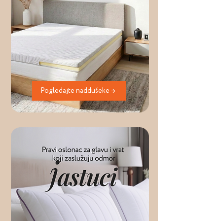
Pogledajte naddušeke →