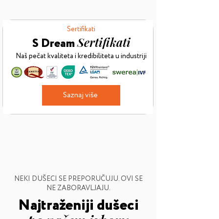
Sertifikati
Sertifikati
S Dream
Naš pečat kvaliteta i kredibiliteta u industriji
Saznaj više
NEKI DUŠECI SE PREPORUČUJU. OVI SE
NE ZABORAVLJAJU.
Najtraženiji dušeci