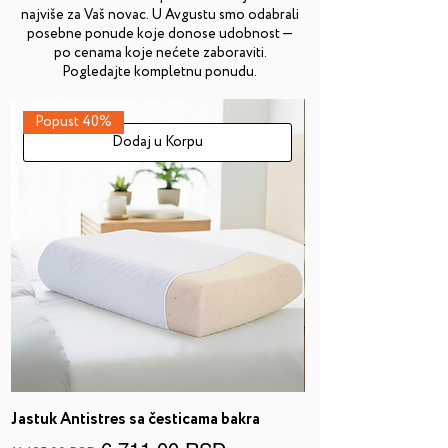
najviše za Vaš novac. U Avgustu smo odabrali
posebne ponude koje donose udobnost —
po cenama koje nećete zaboraviti.
Pogledajte kompletnu ponudu.
Popust 40%
Dodaj u Korpu
Jastuk Antistres sa česticama bakra
Dušek Atina, 26cm