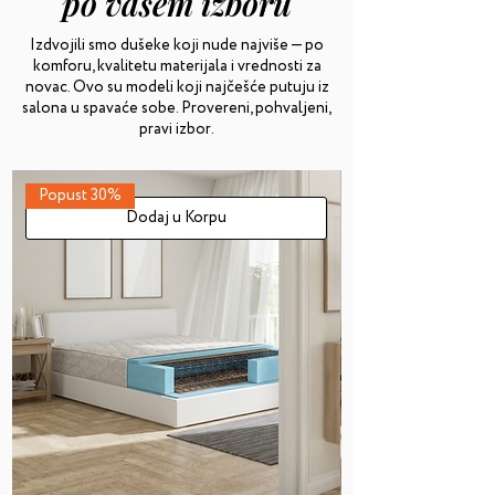
po vašem izboru
Izdvojili smo dušeke koji nude najviše — po
komforu, kvalitetu materijala i vrednosti za
novac. Ovo su modeli koji najčešće putuju iz
salona u spavaće sobe. Provereni, pohvaljeni,
pravi izbor.
Popust 30%
Dodaj u Korpu