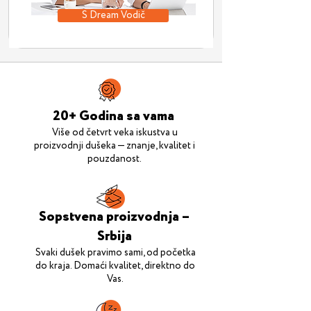
S Dream Vodič
20+ Godina sa vama
Više od četvrt veka iskustva u
proizvodnji dušeka — znanje, kvalitet i
pouzdanost.
Sopstvena proizvodnja –
Srbija
Svaki dušek pravimo sami, od početka
do kraja. Domaći kvalitet, direktno do
Vas.