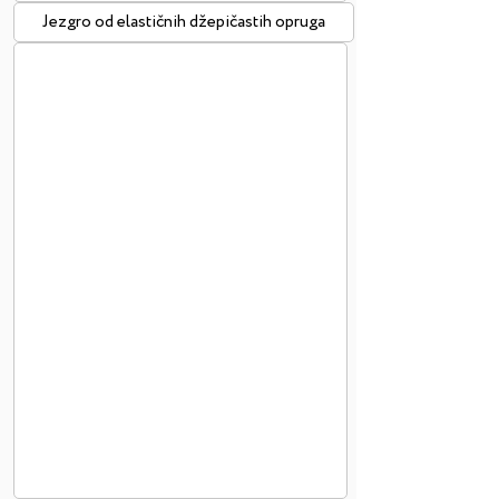
Jezgro od elastičnih džepičastih opruga