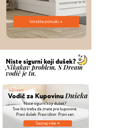
Istražite ponudu →
Niste sigurni koji dušek?
Nikakav problem, S Dream
vodič je tu.
S Dream
Dušeka
Vodič za Kupovinu
Niste sigurni koji dušek?
Sve što treba da znate pre kupovine.
Pravi dušek. Pravi izbor. Pravi san.
Saznaj više →