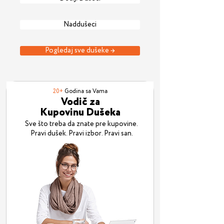
Naddušeci
Pogledaj sve dušeke →
20+
Godina sa Vama
Vodič za
Kupovinu Dušeka
Sve što treba da znate pre kupovine.
Pravi dušek. Pravi izbor. Pravi san.