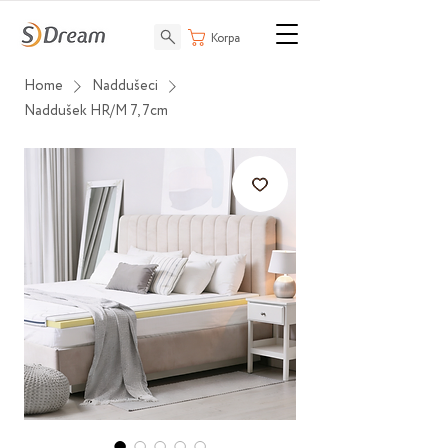
Korpa
Home
Naddušeci
Naddušek HR/M 7, 7cm