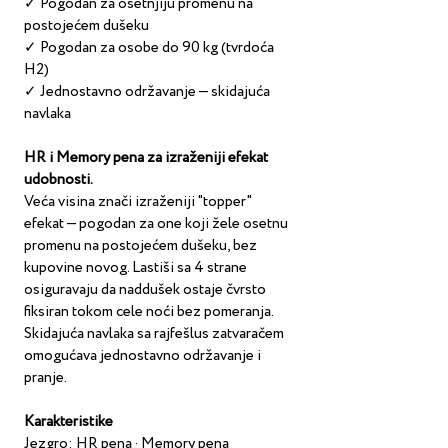
✓ Pogodan za osetnjiju promenu na 
postojećem dušeku
✓ Pogodan za osobe do 90 kg (tvrdoća 
H2)
✓ Jednostavno održavanje — skidajuća 
navlaka
HR i Memory pena za izraženiji efekat 
udobnosti.
Veća visina znači izraženiji "topper" 
efekat — pogodan za one koji žele osetnu 
promenu na postojećem dušeku, bez 
kupovine novog. Lastiši sa 4 strane 
osiguravaju da naddušek ostaje čvrsto 
fiksiran tokom cele noći bez pomeranja. 
Skidajuća navlaka sa rajfešlus zatvaračem 
omogućava jednostavno održavanje i 
pranje.
Karakteristike
Jezgro: HR pena · Memory pena