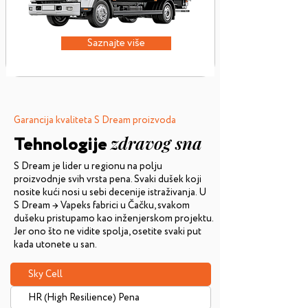
Saznajte više
Garancija kvaliteta S Dream proizvoda
Tehnologije
zdravog sna
S Dream je lider u regionu na polju
proizvodnje svih vrsta pena. Svaki dušek koji
nosite kući nosi u sebi decenije istraživanja. U
S Dream → Vapeks fabrici u Čačku, svakom
dušeku pristupamo kao inženjerskom projektu.
Jer ono što ne vidite spolja, osetite svaki put
kada utonete u san.
Sky Cell
HR (High Resilience) Pena