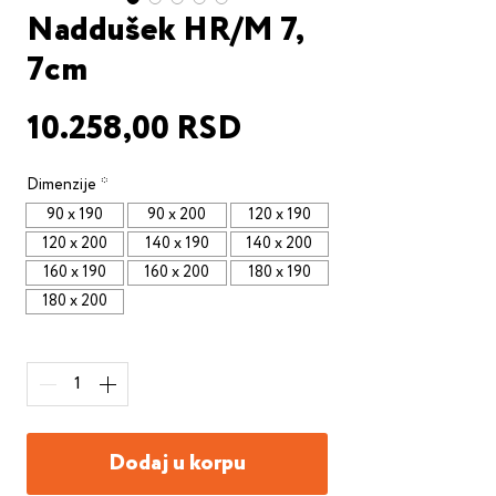
Naddušek HR/M 7,
7cm
Price
10.258,00 RSD
Dimenzije
*
90 x 190
90 x 200
120 x 190
120 x 200
140 x 190
140 x 200
160 x 190
160 x 200
180 x 190
180 x 200
Quantity
*
Dodaj u korpu