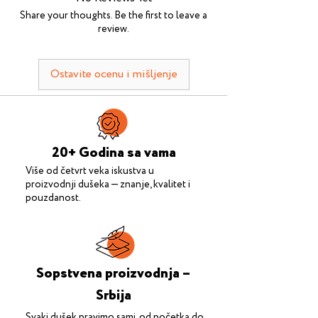
razloga.
Share your thoughts. Be the first to leave a
Troškovi dostave
review.
100% sigurna kupovina
 →
Vaši lični 
Do ulaza u objekat
podaci zaštićeni su po najvišim 
• 1.200 RSD — Čačak i Beograd
standardima online bezbednosti.
Ostavite ocenu i mišljenje
• 2.500 RSD — ostali gradovi
Unošenje u stambeni objekat
• 2.000 RSD — Čačak i Beograd
20+ Godina sa vama
Više od četvrt veka iskustva u
proizvodnji dušeka — znanje, kvalitet i
pouzdanost.
Sopstvena proizvodnja –
Srbija
Svaki dušek pravimo sami, od početka do