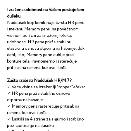
Izražena udobnost na Vašem postojećem 
dušeku.
Naddušek koji kombinuje čvrstu HR penu 
i mekanu Memory penu, sa povećanom 
visinom od 7cm za izraženiji efekat 
udobnosti. HR pena pruža stabilnu, 
elastičnu osnovu otpornu na habanje, dok 
deblji sloj Memory pene dublje prati 
konture tela i ravnomerno rasterećuje 
pritisak na ramena, kukove i leđa.
Zašto izabrati Naddušek HR/M 7?
✓ Veća visina za izraženiji "topper" efekat
✓ HR pena pruža stabilnu osnovu 
otpornu na habanje
✓ Memory pena rasterećuje pritisak na 
ramena, kukove i leđa
✓ Lastiši sa 4 strane za sigurno i stabilno 
pozicioniranje na dušeku