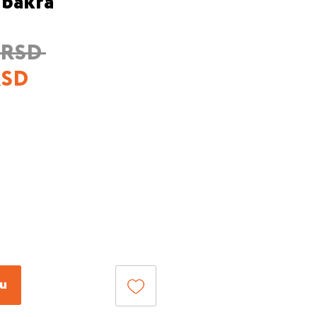
 bakra
Regular
 RSD 
Sale
Price
RSD
Price
pu