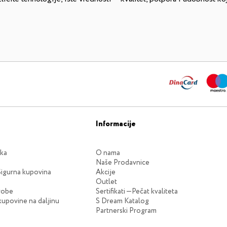
Informacije
eka
O nama
Naše Prodavnice
Sigurna kupovina
Akcije
Outlet
robe
Sertifikati —Pečat kvaliteta
upovine na daljinu
S Dream Katalog
Partnerski Program