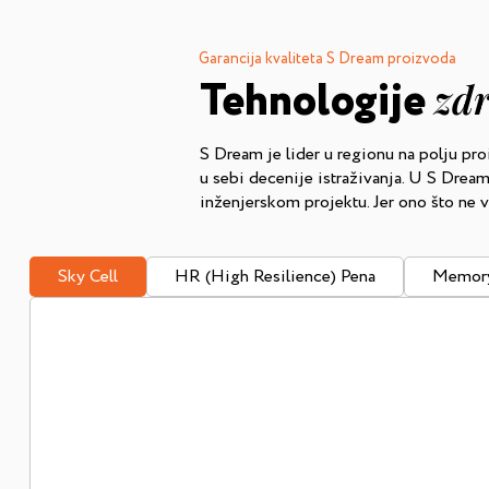
Garancija kvaliteta S Dream proizvoda
Tehnologije
zd
S Dream je lider u regionu na polju pro
u sebi decenije istraživanja. U S Dre
inženjerskom projektu. Jer ono što ne vi
Sky Cell
HR (High Resilience) Pena
Memory