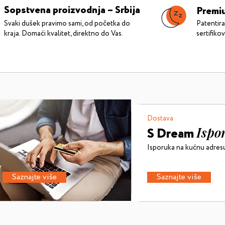
Sopstvena proizvodnja – Srbija
Premiu
Svaki dušek pravimo sami, od početka do
Patentir
kraja. Domaći kvalitet, direktno do Vas.
sertifiko
Dostava
Ispo
S Dream
Isporuka na kućnu adresu 
Saznajte više
Saznajte više