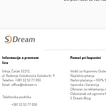
Informacije o pravnom
Pomoć pri kupovini
licu
Srbija, Čačak 32212,
Vodič za Kupovinu Duš
ul. Radonje Golubovića Goluba br. 9
Najčešća pitanja
Telefon:
+381 32 53 77 050
Načini plaćanja —100% 
Email:
office@sdream.rs
Isporuka i Garancija
Obrazac za reklamaciju 
Odustanak od ugovora k
Telefonska podrška
S Dream Blog
+381 32 53 77 050