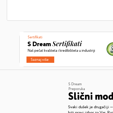
Sertifikati
Sertifikati
S Dream
Naš pečat kvaliteta i kredibiliteta u industriji
Saznaj više
S Dream
Preporuka
Slični mod
Svaki dušek je drugačiji 
biti pravi izbor za Vas. Ra