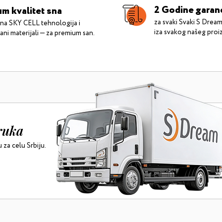
2 Godine garan
m kvalitet sna
za svaki Svaki S Dream
ana SKY CELL tehnologija i
iza svakog našeg proi
vani materijali — za premium san.
ruka
za celu Srbiju.