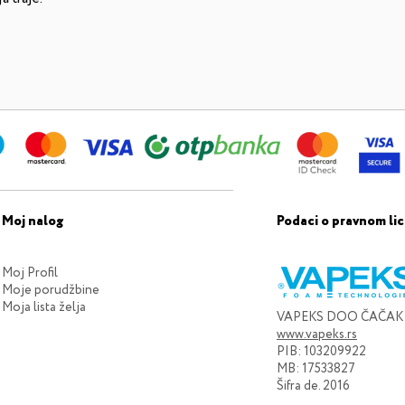
Moj nalog
Podaci o pravnom lic
Moj Profil
Moje porudžbine
Moja lista želja
VAPEKS DOO ČAČAK
www.vapeks.rs
PIB: 103209922
MB: 17533827
Šifra de. 2016