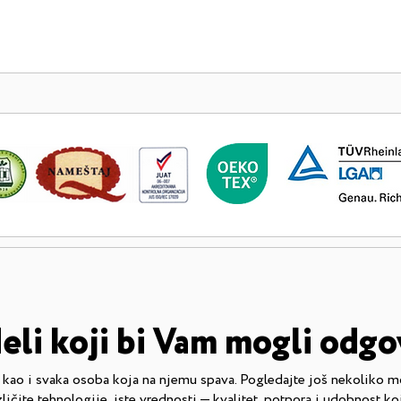
eli koji bi Vam mogli odgo
— kao i svaka osoba koja na njemu spava. Pogledajte još nekoliko m
zličite tehnologije, iste vrednosti — kvalitet, potpora i udobnost koj