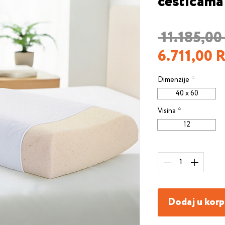
česticama
 11.185,00
6.711,00 
Dimenzije
*
40 x 60
Visina
*
12
Quantity
*
Dodaj u kor