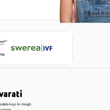
varati
odela koji bi mogli
a traje.