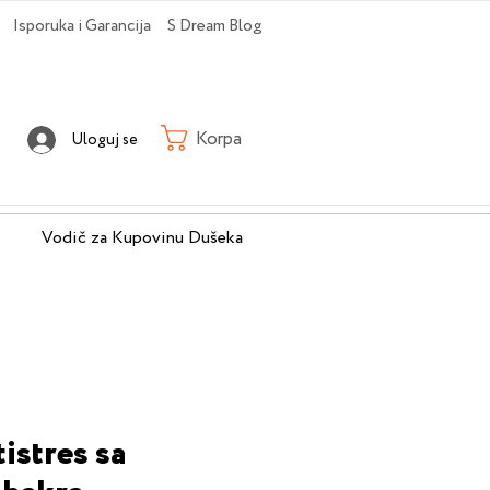
Isporuka i Garancija
S Dream Blog
Korpa
Uloguj se
Vodič za Kupovinu Dušeka
istres sa