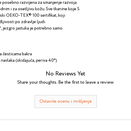
Unošenje u stamben
e posebno razvijena za smanjenje razvoja 
• 2.000 RSD — Čača
godnim i za osetljivu kožu. Sve tkanine koje S 
ski OEKO-TEX® 100 sertifikat, koji 
ivosti po zdravlje ljudi.
°, jezgro jastuka je potrebno samo 
a česticama bakra
navlaka (skidajuća, periva 40°)
No Reviews Yet
Share your thoughts. Be the first to leave a review.
Ostavite ocenu i mišljenje