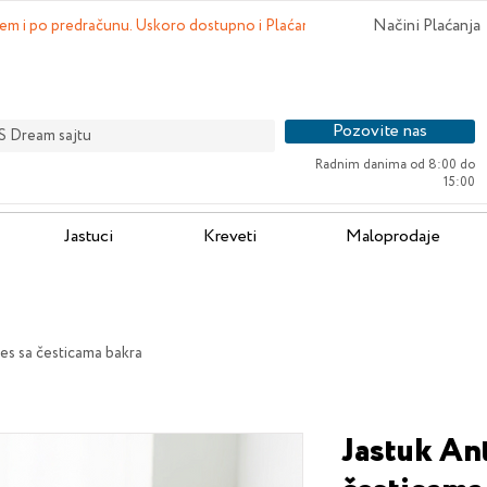
Načini Plaćanja
em i po predračunu. Uskoro dostupno i Plaćanje karticama na sajtu.
Pozovite nas
S Dream sajtu
Radnim danima od 8:00 do
15:00
Jastuci
Kreveti
Maloprodaje
res sa česticama bakra
Jastuk Ant