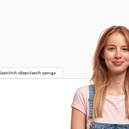
lastičnih džepičastih opruga