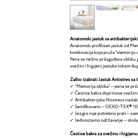
Anatomski jastuk sa antibakterijsk
Anatomski profilisan jastuk od Me
kombinacija koja pruža "memoriju ob
Pena se nežno prilagođava obliku gl
svežini i higijeni jastuka tokom du
Zašto izabrati Jastuk Antistres sa
✓ "Memorija oblika" — pena se pril
✓ Čestice bakra doprinose svežini i
✓ Antibakterijska Nostress navlak
✓ Sertifikovano — OEKO-TEX® 1
✓ Jezgro nije potrebno prati — sam
✓ Jednostavno održavanje — skidaj
Čestice bakra za svežinu i higijenu 