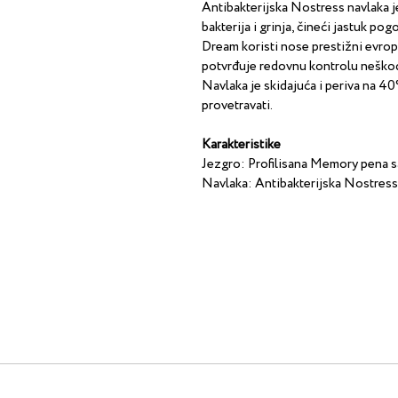
Antibakterijska Nostress navlaka j
bakterija i grinja, čineći jastuk po
Dream koristi nose prestižni evrop
potvrđuje redovnu kontrolu neškodlj
Navlaka je skidajuća i periva na 40
provetravati.
Karakteristike
Jezgro: Profilisana Memory pena s
Navlaka: Antibakterijska Nostress 