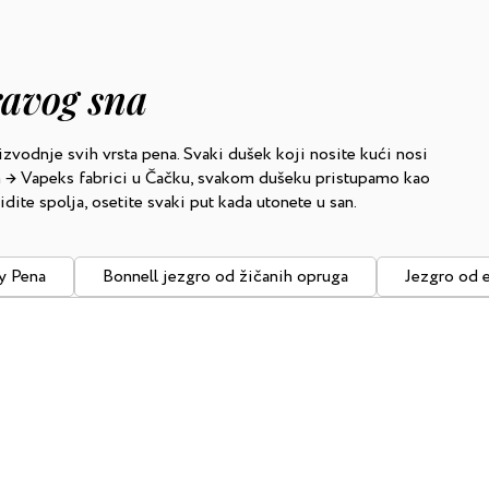
ravog sna
izvodnje svih vrsta pena. Svaki dušek koji nosite kući nosi
am → Vapeks fabrici u Čačku, svakom dušeku pristupamo kao
dite spolja, osetite svaki put kada utonete u san.
 Pena
Bonnell jezgro od žičanih opruga
Jezgro od e