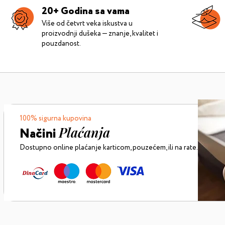
20+ Godina sa vama
Više od četvrt veka iskustva u
proizvodnji dušeka — znanje, kvalitet i
pouzdanost.
100% sigurna kupovina
Plaćanja
Načini
Dostupno online plaćanje karticom,
pouzećem, ili na rate.