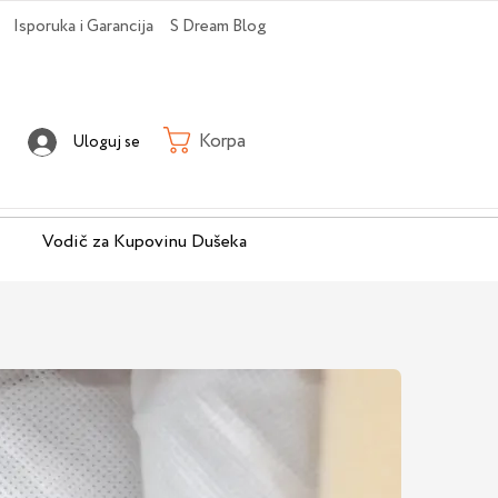
Isporuka i Garancija
S Dream Blog
Korpa
Uloguj se
Vodič za Kupovinu Dušeka