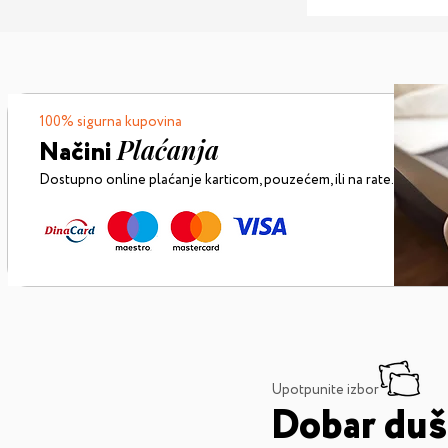
100% sigurna kupovina
Plaćanja
Načini
Dostupno online plaćanje karticom,
pouzećem, ili na rate.
Upotpunite izbor
Dobar duše