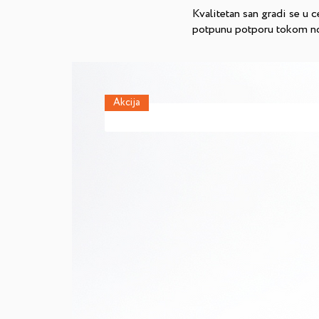
Kvalitetan san gradi se u c
potpunu potporu tokom noć
Akcija