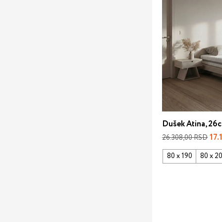
Dušek Atina, 26
Regular Price
Sal
17
26.308,00 RSD
80 x 190
80 x 2