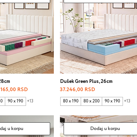
 28cm
Dušek Green Plus, 26cm
e Price
Price
.165,00 RSD
37.246,00 RSD
00
90 x 190
+13
80 x 190
80 x 200
90 x 190
+13
daj u korpu
Dodaj u korpu