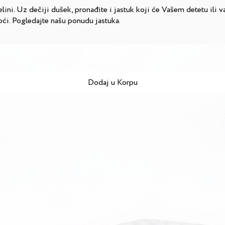
elini. Uz dečiji dušek, pronađite i jastuk koji će Vašem detetu ili 
i. Pogledajte našu ponudu jastuka.
Dodaj u Korpu