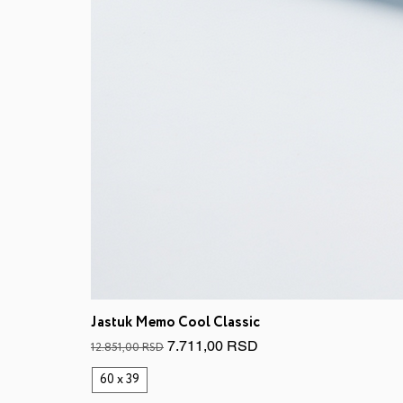
Jastuk Memo Cool Classic
Regular Price
Sale Price
7.711,00 RSD
12.851,00 RSD
60 x 39