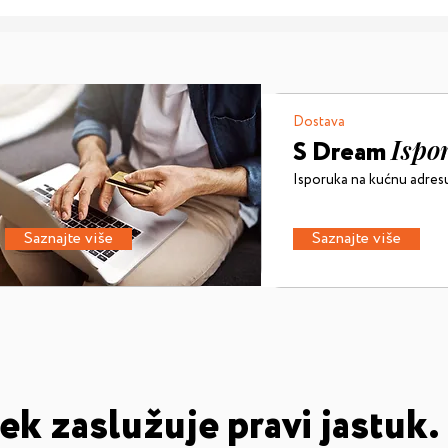
Dostava
Ispo
S Dream
Isporuka na kućnu adresu 
Saznajte više
Saznajte više
k zaslužuje pravi jastuk.