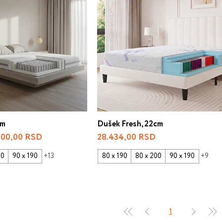
cm
Dušek Fresh, 22cm
e Price
Price
.100,00 RSD
28.434,00 RSD
00
90 x 190
+13
80 x 190
80 x 200
90 x 190
+9
1